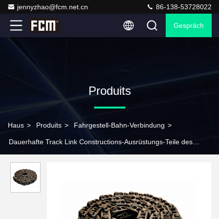
jennyzhao@fcm.net.cn
86-138-53728022
Gespräch
Produits
Haus
>
Produits
>
Fahrgestell-Bahn-Verbindung
>
Dauerhafte Track Link Constructions-Ausrüstungs-Teile des
Bagger-PC300-7 fertigten besonders an