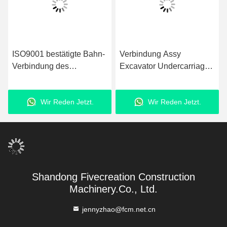
ISO9001 bestätigte Bahn-
Verbindung Assy
Verbindung des
Excavator Undercarriage
Fahrgestell-PC200-7 für
Components der Bahn-
Planierraupe
PC400 12 Monate
Wir Reden Jetzt.
Wir Reden Jetzt.
Garantie-
Shandong Fivecreation Construction
Machinery.Co., Ltd.
jennyzhao@fcm.net.cn