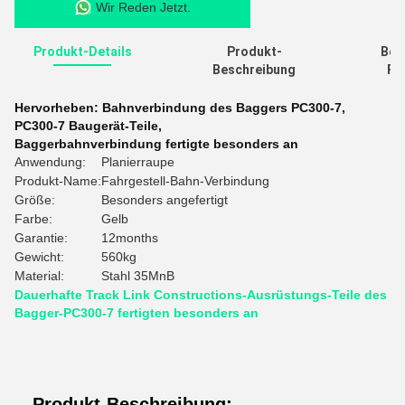
Wir Reden Jetzt.
Produkt-Details
Produkt-
Bew
Beschreibung
Re
Hervorheben:
Bahnverbindung des Baggers PC300-7
,
PC300-7 Baugerät-Teile
,
Baggerbahnverbindung fertigte besonders an
Anwendung:
Planierraupe
Produkt-Name:
Fahrgestell-Bahn-Verbindung
Größe:
Besonders angefertigt
Farbe:
Gelb
Garantie:
12months
Gewicht:
560kg
Material:
Stahl 35MnB
Dauerhafte Track Link Constructions-Ausrüstungs-Teile des
Bagger-PC300-7 fertigten besonders an
Produkt-Beschreibung: