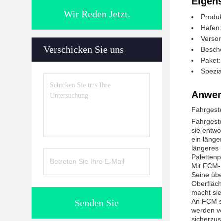
Eigen
Wir Reden Jetzt.
Produ
Hafen
Verso
Verschicken Sie uns
Besch
Paket:
Spezia
Anwen
Fahrgest
Fahrgest
sie entwo
ein länge
längeres 
Palettenp
Mit FCM-
Seine übe
Oberfläch
macht sie
Senden Sie
An FCM st
werden v
sicherzus