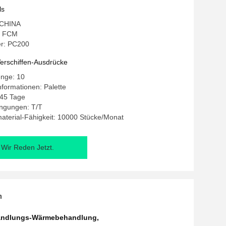
ls
: CHINA
: FCM
r: PC200
erschiffen-Ausdrücke
enge: 10
formationen: Palette
-45 Tage
ngungen: T/T
aterial-Fähigkeit: 10000 Stücke/Monat
Wir Reden Jetzt.
n
ndlungs-Wärmebehandlung
,