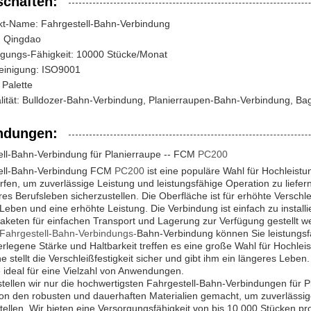
schaften:
kt-Name: Fahrgestell-Bahn-Verbindung
: Qingdao
rgungs-Fähigkeit: 10000 Stücke/Monat
einigung: ISO9001
 Palette
lität: Bulldozer-Bahn-Verbindung, Planierraupen-Bahn-Verbindung, Ba
dungen:
ell-Bahn-Verbindung für Planierraupe -- FCM
PC200
ell-Bahn-Verbindung FCM
PC200
ist eine populäre Wahl für Hochleistu
rfen, um zuverlässige Leistung und leistungsfähige Operation zu liefer
res Berufsleben sicherzustellen. Die Oberfläche ist für erhöhte Verschl
Leben und eine erhöhte Leistung. Die Verbindung ist einfach zu install
aketen für einfachen Transport und Lagerung zur Verfügung gestellt w
Fahrgestell-Bahn-Verbindungs-
Bahn-Verbindung können Sie leistungsfä
rlegene Stärke und Haltbarkeit treffen es eine große Wahl für Hochle
e stellt die Verschleißfestigkeit sicher und gibt ihm ein längeres Leben.
 ideal für eine Vielzahl von Anwendungen.
ellen wir nur die hochwertigsten Fahrgestell-Bahn-Verbindungen für 
on den robusten und dauerhaften Materialien gemacht, um zuverlässige
tellen. Wir bieten eine Versorgungsfähigkeit von bis 10.000 Stücken pro