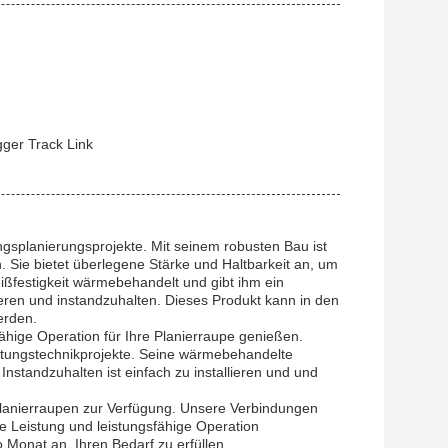
gger Track Link
ngsplanierungsprojekte. Mit seinem robusten Bau ist
n. Sie bietet überlegene Stärke und Haltbarkeit an, um
eißfestigkeit wärmebehandelt und gibt ihm ein
ieren und instandzuhalten. Dieses Produkt kann in den
erden.
hige Operation für Ihre Planierraupe genießen.
istungstechnikprojekte. Seine wärmebehandelte
 Instandzuhalten ist einfach zu installieren und und
Planierraupen zur Verfügung. Unsere Verbindungen
 Leistung und leistungsfähige Operation
 Monat an, Ihren Bedarf zu erfüllen.