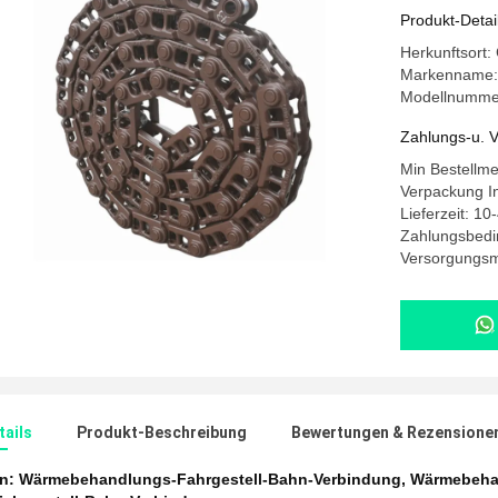
Produkt-Detai
Herkunftsort
Markenname
Modellnumme
Zahlungs-u. V
Min Bestellm
Verpackung In
Lieferzeit: 10
Zahlungsbedi
Versorgungsm
ails
Produkt-Beschreibung
Bewertungen & Rezensione
en:
Wärmebehandlungs-Fahrgestell-Bahn-Verbindung
,
Wärmebeha