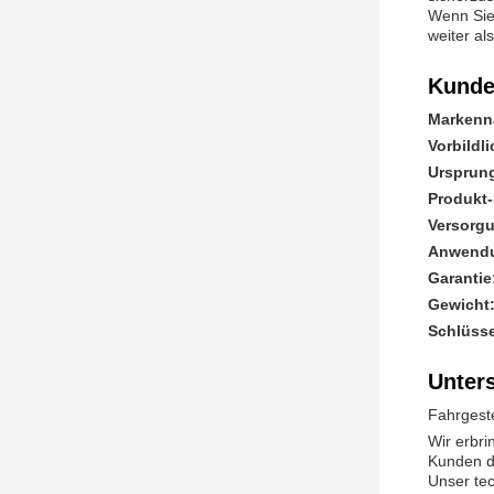
Wenn Sie 
weiter a
Kunde
Markenn
Vorbildl
Ursprung
Produkt
Versorgu
Anwend
Garantie
Gewicht
Schlüsse
Unter
Fahrgest
Wir erbri
Kunden d
Unser tec