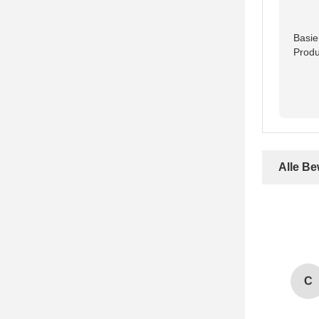
Basie
Produ
Alle B
C