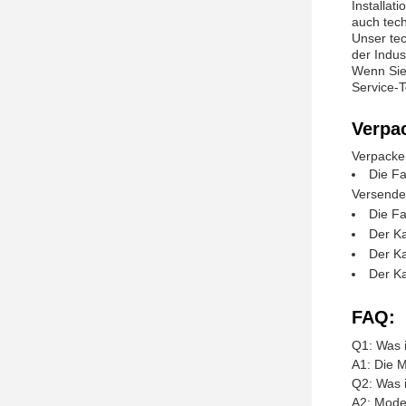
Installa
auch tec
Unser tec
der Indus
Wenn Sie 
Service-T
Verpa
Verpacke
Die Fa
Versende
Die Fa
Der Ka
Der Ka
Der Ka
FAQ:
Q1: Was 
A1: Die 
Q2: Was 
A2: Mode