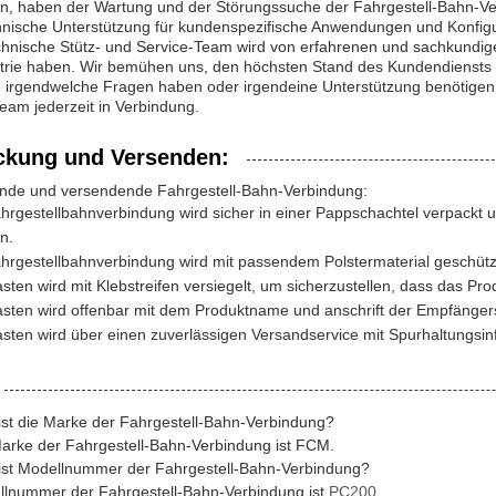
tion, haben der Wartung und der Störungssuche der Fahrgestell-Bahn-
hnische Unterstützung für kundenspezifische Anwendungen und Konfigu
hnische Stütz- und Service-Team wird von erfahrenen und sachkundige
trie haben. Wir bemühen uns, den höchsten Stand des Kundendiensts u
irgendwelche Fragen haben oder irgendeine Unterstützung benötigen, t
eam jederzeit in Verbindung.
ckung und Versenden:
nde und versendende Fahrgestell-Bahn-Verbindung:
hrgestellbahnverbindung wird sicher in einer Pappschachtel verpackt 
n.
hrgestellbahnverbindung wird mit passendem Polstermaterial geschütz
sten wird mit Klebstreifen versiegelt, um sicherzustellen, dass das Pro
sten wird offenbar mit dem Produktname und anschrift der Empfängers 
sten wird über einen zuverlässigen Versandservice mit Spurhaltungsi
ist die Marke der Fahrgestell-Bahn-Verbindung?
Marke der Fahrgestell-Bahn-Verbindung ist FCM.
ist Modellnummer der Fahrgestell-Bahn-Verbindung?
llnummer der Fahrgestell-Bahn-Verbindung ist
PC200
.