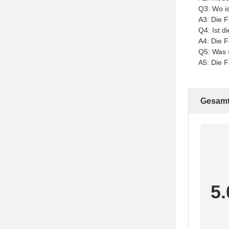
Q3: Wo i
A3: Die F
Q4: Ist 
A4: Die 
Q5: Was 
A5: Die F
Gesamt
5.