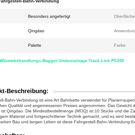
Fahrgestell-Bahn-Verbindung
Besonders angefertigt
Oberfläch
Qingdao
Anwendun
Palette
Farbe:
 Wärmebehandlungs-Bagger Undercarriage Track Link PC200
kt-Beschreibung:
ll-Bahn-Verbindung ist eine Art Bahnkette verwendet für Planierraupe
ohen Qualität und angemessenen Preises angenommen. Das Gewicht di
 ist Qingdao. Die Mindestbestellmenge (MOQ) ist 10 Stücke und die Za
igem Material und fortgeschrittener Technik gemacht, und es wird bestä
tarken Bau und langen Leben ist diese Fahrgestell-Bahn-Verbindung f