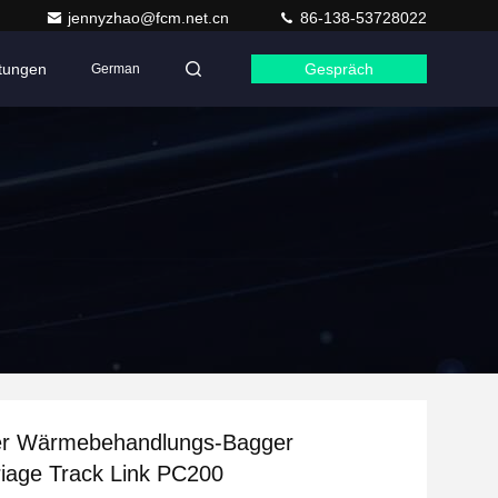
jennyzhao@fcm.net.cn
86-138-53728022
ltungen
Gespräch
German
er Wärmebehandlungs-Bagger
iage Track Link PC200