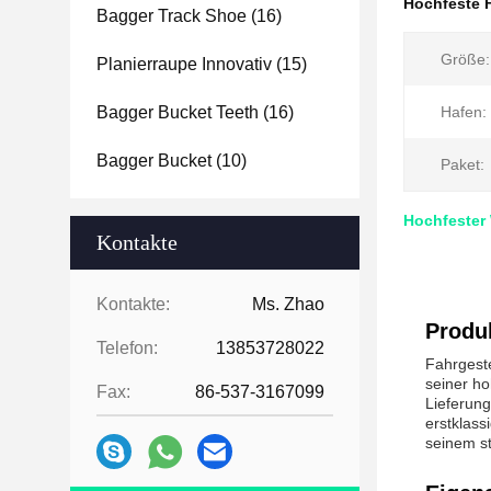
Hochfeste 
Bagger Track Shoe
(16)
Größe:
Planierraupe Innovativ
(15)
Bagger Bucket Teeth
(16)
Hafen:
Bagger Bucket
(10)
Paket:
Hochfester
Kontakte
Kontakte:
Ms. Zhao
Produ
Telefon:
13853728022
Fahrgeste
seiner h
Fax:
86-537-3167099
Lieferung
erstklass
seinem s