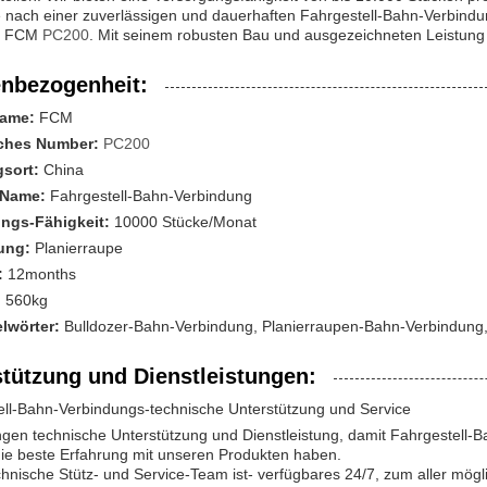
nach einer zuverlässigen und dauerhaften Fahrgestell-Bahn-Verbindun
ls FCM
PC200
. Mit seinem robusten Bau und ausgezeichneten Leistung is
nbezogenheit:
ame:
FCM
iches Number:
PC200
sort:
China
-Name:
Fahrgestell-Bahn-Verbindung
ngs-Fähigkeit:
10000 Stücke/Monat
ung:
Planierraupe
:
12months
:
560kg
lwörter:
Bulldozer-Bahn-Verbindung, Planierraupen-Bahn-Verbindung,
stützung und Dienstleistungen:
ell-Bahn-Verbindungs-technische Unterstützung und Service
ngen technische Unterstützung und Dienstleistung, damit Fahrgestell-
ie beste Erfahrung mit unseren Produkten haben.
hnische Stütz- und Service-Team ist- verfügbares 24/7, zum aller mögl