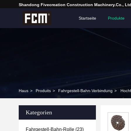
Shandong Fivecreation Construction Machinery.Co., Ltd
Startseite
Produkte
Haus
>
Produits
>
Fahrgestell-Bahn-Verbindung
>
Hochf
Kategorien
Fahrgestell-Bahn-Rolle
(23)