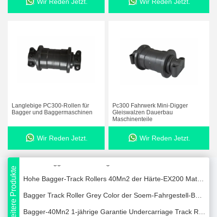
Wir Reden Jetzt.
Wir Reden Jetzt.
Bagger-Carrier Roller -Fahrgestell-Teile ISO9001 320
Langlebige PC300-Rollen für
Pc300 Fahrwerk Mini-Digger
Fördermaschinen-Rollen-Standardgröße der Planierraupen-D4 mit 1-jähriger Garantie
Bagger und Baggermaschinen
Gleiswalzen Dauerbau
Maschinenteile
Schwarzes Bagger-Bucket Teeth Carbon-Stahl-Material D225 KOMATSU
Wir Reden Jetzt.
Wir Reden Jetzt.
50Mn Bagger-Upper Roller Track-Fördermaschinen-Rolle der Wellen-PC130
Rollen-Bagger-Undercarriage Partss 65T XCMG der Bahn-PC360 1-jährige Garantie
Weitere Produkte
Hohe Bagger-Track Rollers 40Mn2 der Härte-EX200 Material-Verschleißfestigkeit
Bagger Track Roller Grey Color der Soem-Fahrgestell-Bahn-Rollen-65T
Bagger-40Mn2 1-jährige Garantie Undercarriage Track Rollers des materiellen 32T