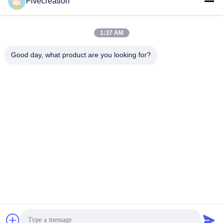
Fivecreation
Wir Reden Jetzt.
Wir Reden Jetzt.
1:37 AM
Good day, what product are you looking for?
Shandong Fivecreation Construction
Machinery.Co., Ltd.
jennyzhao@fcm.net.cn
86-138-53728022
Das Nordende von Meilishan-Straße, GaoXin-Bezirk,
Jining-Stadt, Shandong-Provinz, China
Gute Qualität Chinas Fahrgestell-Bahn-Rolle Lieferant.
Copyright-© 2023-2026 Shandong Fivecreation Construction