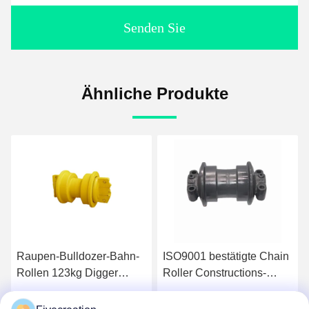
Senden Sie
Ähnliche Produkte
Raupen-Bulldozer-Bahn-
ISO9001 bestätigte Chain
Rollen 123kg Digger
Roller Constructions-
Track Rollers D32
Maschinerie-Teile des
tauchen gemalt auf
Bagger-EX200