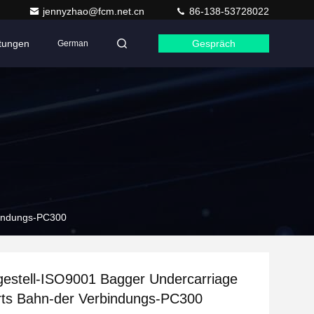
jennyzhao@fcm.net.cn
86-138-53728022
ltungen
Gespräch
German
bindungs-PC300
estell-ISO9001 Bagger Undercarriage
rts Bahn-der Verbindungs-PC300