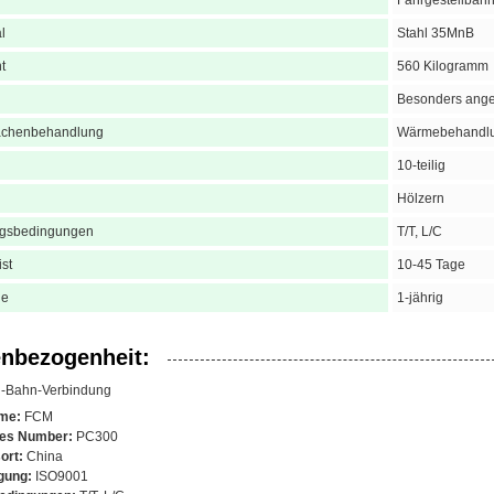
Fahrgestellbah
l
Stahl 35MnB
t
560 Kilogramm
Besonders angef
ächenbehandlung
Wärmebehandl
10-teilig
Hölzern
ngsbedingungen
T/T, L/C
ist
10-45 Tage
ie
1-jährig
nbezogenheit:
l-Bahn-Verbindung
me:
FCM
hes Number:
PC300
ort:
China
gung:
ISO9001