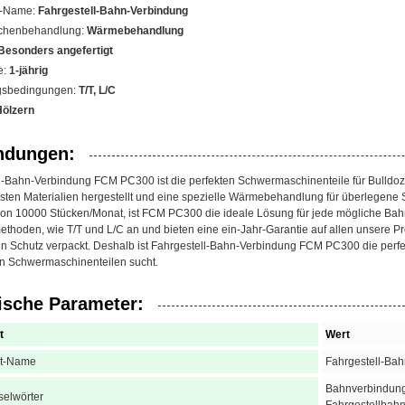
t-Name:
Fahrgestell-Bahn-Verbindung
ächenbehandlung:
Wärmebehandlung
Besonders angefertigt
e:
1-jährig
gsbedingungen:
T/T, L/C
Hölzern
dungen:
l-Bahn-Verbindung FCM PC300 ist die perfekten Schwermaschinenteile für Bulldo
sten Materialien hergestellt und eine spezielle Wärmebehandlung für überlegene 
von 10000 Stücken/Monat, ist FCM PC300 die ideale Lösung für jede mögliche 
thoden, wie T/T und L/C an und bieten eine ein-Jahr-Garantie auf allen unsere Pr
en Schutz verpackt. Deshalb ist Fahrgestell-Bahn-Verbindung FCM PC300 die perf
n Schwermaschinenteilen sucht.
ische Parameter:
t
Wert
kt-Name
Fahrgestell-Ba
Bahnverbindung
selwörter