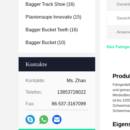
Bagger Track Shoe
(16)
Garanti
Planierraupe Innovativ
(15)
Gewich
Bagger Bucket Teeth
(16)
Anwen
Bagger Bucket
(10)
Des Fahrge
Kontakte
Produ
Kontakte:
Ms. Zhao
Fahrgestel
und gemach
Telefon:
13853728022
Mindestbes
ist bis 10
Fax:
86-537-3167099
Schwermasc
Schwermasc
Eigen