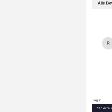
Alle B
R
Tags:
Planierra