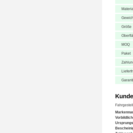
Materia
Gewich
Größe
Oberfl
MOQ
Paket
Zahlu
Lieferfr
Garant
Kunde
Fahrgestel
Markenna
Vorbildlic
Ursprungs
Bescheini