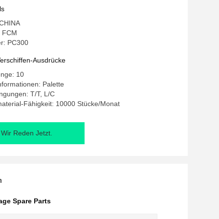
ls
: CHINA
: FCM
r: PC300
erschiffen-Ausdrücke
enge: 10
formationen: Palette
ngungen: T/T, L/C
aterial-Fähigkeit: 10000 Stücke/Monat
Wir Reden Jetzt.
n
age Spare Parts