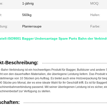
e:
1-jährig
MOQ:
t:
560kg
Hafen:
dung:
Planierraupe
Farbe:
stell-ISO9001 Bagger Undercarriage Spare Parts Bahn-der Verbi
kt-Beschreibung:
l-Bahn-Verbindung ist ein hochwertiges Produkt für Bagger, Bulldozer und andere 
t von den dauerhaften Materialien, die überlegene Leistung liefern. Das Produkt 
tellmenge von 10 Stücken pro Auftrag. Es bietet auch eine Holzverpackung für b
000 Stücke pro Monat, der es eine ideale Wahl für Ihr Geschäft trifft. Es ist für B
hinenbahnverbindung passend. Mit seiner überlegenen Leistung ist es sicher, ein
hinenbedarf zur Verfügung zu stellen.
schaften: