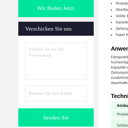
Produk
Wir Reden Jetzt.
Oberfl
Größe:
Garanti
Verschicken Sie uns
Zahlun
Paket:
Anwen
Fahrgestel
hochwertig
Kapazität 
Zahlungsme
zusätzlich
dauerhafte
Techn
Attribu
Produ
Senden Sie
Schlüs