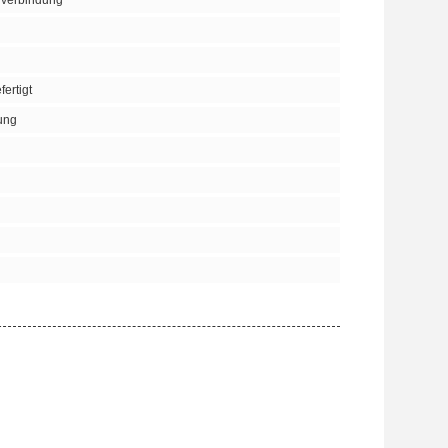
nverbindung
ertigt
ung