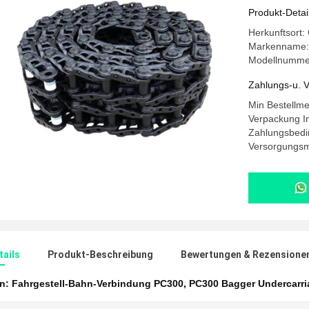
Produkt-Detai
Herkunftsort
Markenname
Modellnumme
Zahlungs-u. V
Min Bestellm
Verpackung In
Zahlungsbedi
Versorgungsm
ails
Produkt-Beschreibung
Bewertungen & Rezensione
en:
Fahrgestell-Bahn-Verbindung PC300
,
PC300 Bagger Undercarri