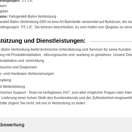
edingungen:
T/T, L/C
zern
gdao
Name:
Fahrgestell-Bahn-Verbindung
stell-Bahn-Verbindung D65 ist eine Art Bahnkette verwendet auf Bulldozer, der dur
dingungen: T/T, L/C. Sie können beschließen, es vom Hafen von Qingdao zu vers
stützung und Dienstleistungen:
l-Bahn-Verbindung bietet technische Unterstützung und Services für seine Kunden a
ung mit Produktinstallation, -störungssuche und -wartung zu gewähren. Unsere Di
nstallation und -einrichtung
gssuche und Diagnosen
e- und Hardware-Verbesserungen
haltung
d Weiterbildung
nisches Support - Team ist verfügbares 24/7, zum aller möglicher Fragen oder Int
 Lieferung einer hohen Stufe des Kundendiensts und der Zufriedenheit eingeweih
bitte zögern Sie nicht, mit uns in Verbindung zu treten.
bewertung