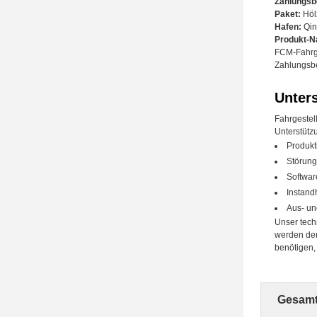
Zahlungsb
Paket:
Höl
Hafen:
Qin
Produkt-
FCM-Fahrge
Zahlungsbe
Unter
Fahrgestel
Unterstütz
Produkti
Störun
Softwar
Instand
Aus- un
Unser tech
werden der
benötigen, 
Gesamt