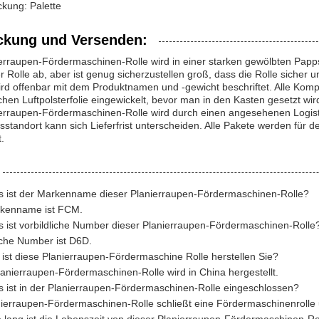
kung: Palette
ckung und Versenden:
erraupen-Fördermaschinen-Rolle wird in einer starken gewölbten Papp
 Rolle ab, aber ist genug sicherzustellen groß, dass die Rolle sicher 
rd offenbar mit dem Produktnamen und -gewicht beschriftet. Alle Komp
schen Luftpolsterfolie eingewickelt, bevor man in den Kasten gesetzt wir
ierraupen-Fördermaschinen-Rolle wird durch einen angesehenen Logist
sstandort kann sich Lieferfrist unterscheiden. Alle Pakete werden für 
.
s ist der Markenname dieser Planierraupen-Fördermaschinen-Rolle?
rkenname ist FCM.
s ist vorbildliche Number dieser Planierraupen-Fördermaschinen-Rolle
liche Number ist D6D.
 ist diese Planierraupen-Fördermaschine Rolle herstellen Sie?
lanierraupen-Fördermaschinen-Rolle wird in China hergestellt.
s ist in der Planierraupen-Fördermaschinen-Rolle eingeschlossen?
nierraupen-Fördermaschinen-Rolle schließt eine Fördermaschinenrolle 