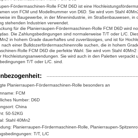
aupen-Fördermaschinen-Rolle FCM D6D ist eine Hochleistungsfördermas
men von FCM und Modellnummer von D6D. Sie wird vom Stahl 40Mn2 g
eise im Baugewerbe, in der Minenindustrie, im Straßenbauwesen, in de
ng stehenden Industrien verwendet.
ckung für die Planierraupen-Fördermaschinen-Rolle FCM D6D wird norm
ngdao. Die Zahlungsbedingungen sind normalerweise T/T oder L/C. Dies
0Mn2 in hohem Grade dauerhaftes und zuverlässiges, und ist für Hoch
nach einer Bulldozerfördermaschinenrolle suchen, die in hohem Grade d
schinen-Rolle FCM D6D die perfekte Wahl. Sie wird vom Stahl 40Mn2 
ür Hochleistungsanwendungen. Sie wird auch in den Paletten verpackt 
bedingungen T/T oder L/C. sind.
nbezogenheit:
igte Planierraupen-Fördermaschinen-Rolle besonders an
nname: FCM
dliches Number: D6D
ngsort: China
ht: 50-52KG
al: Stahl 40Mn2
ung: Planierraupen-Fördermaschinen-Rolle, Planierraupen-Spitzenrol
ngsbedingungen: T/T, L/C