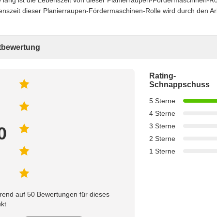
e lang ist die Lebenszeit von dieser Planierraupen-Fördermaschinen-Ro
enszeit dieser Planierraupen-Fördermaschinen-Rolle wird durch den Ar
bewertung
Rating-
Schnappschuss
5 Sterne
4 Sterne
3 Sterne
0
2 Sterne
1 Sterne
rend auf 50 Bewertungen für dieses
kt