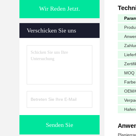
Techn
Wir Reden Jetzt.
Param
Produ
Verschicken Sie uns
Anwe
Zahlu
Lieferf
Zertifi
MOQ
Farbe
OEM
Verpa
Hafen
Senden Sie
Anwen
Planierr