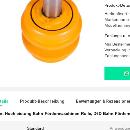
Produkt-Detai
Herkunftsort
Markenname
Modellnumme
Zahlungs-u. V
Min Bestellm
Verpackung In
Zahlungsbedi
ails
Produkt-Beschreibung
Bewertungen & Rezensione
en:
Hochleistung Bahn-Fördermaschinen-Rolle
,
D6D-Bahn-Förderm
Standard
Anwendun