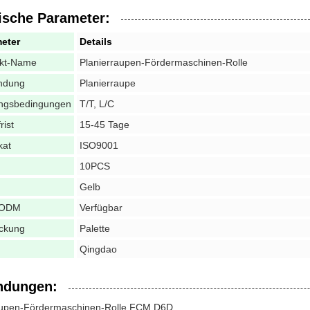
ische Parameter:
eter
Details
kt-Name
Planierraupen-Fördermaschinen-Rolle
ndung
Planierraupe
ngsbedingungen
T/T, L/C
rist
15-45 Tage
kat
ISO9001
10PCS
Gelb
/ODM
Verfügbar
ckung
Palette
Qingdao
dungen:
aupen-Fördermaschinen-Rolle FCM D6D