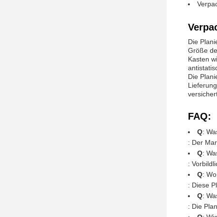
Verpac
Verpa
Die Plani
Größe der
Kasten wi
antistati
Die Plan
Lieferung
versichert
FAQ:
Q
: Wa
: Der Ma
Q
: Wa
: Vorbild
Q
: Wo
: Diese P
Q
: Wa
: Die Pla