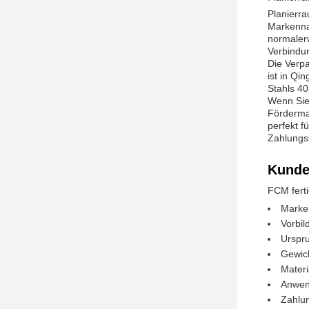
Planierr
Markenna
normalerw
Verbindu
Die Verpa
ist in Qi
Stahls 4
Wenn Sie 
Förderma
perfekt f
Zahlungs
Kunde
FCM fert
Marke
Vorbil
Urspru
Gewic
Materi
Anwend
Zahlu