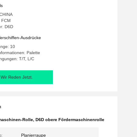
ls
: CHINA
: FCM
r: D6D
erschiffen-Ausdrücke
enge: 10
formationen: Palette
ngungen: T/T, L/C
Wir Reden Jetzt.
n
aschinen-Rolle
,
D6D obere Fördermaschinenrolle
g:
Planierraupe