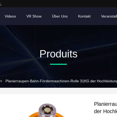
.
Videos
VR Show
Über Uns
Kontakt
Veransta
Produits
>
Planierraupen-Bahn-Fördermaschinen-Rolle 31KG der Hochleistungs
Planierr
der Hochl