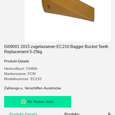
IS09001 2015 zugelassener EC210 Bagger Bucket Teeth
Replacement 5-25kg
Produkt-Details
Herkunftsort: CHINA
Markenname: FCM
Modellnummer: EC210
Zahlungs-u. Verschiffen-Ausdrücke
Wir Reden Jetzt.
Produkt-Details
Produkt-
Bew