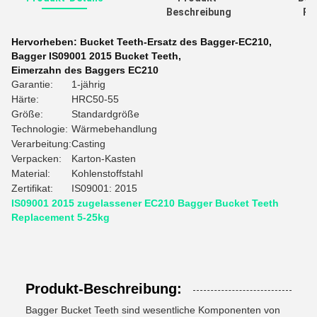
Beschreibung
Re
Hervorheben:
Bucket Teeth-Ersatz des Bagger-EC210
,
Bagger IS09001 2015 Bucket Teeth
,
Eimerzahn des Baggers EC210
Garantie:
1-jährig
Härte:
HRC50-55
Größe:
Standardgröße
Technologie:
Wärmebehandlung
Verarbeitung:
Casting
Verpacken:
Karton-Kasten
Material:
Kohlenstoffstahl
Zertifikat:
IS09001: 2015
IS09001 2015 zugelassener EC210 Bagger Bucket Teeth
Replacement 5-25kg
Produkt-Beschreibung:
Bagger Bucket Teeth sind wesentliche Komponenten von