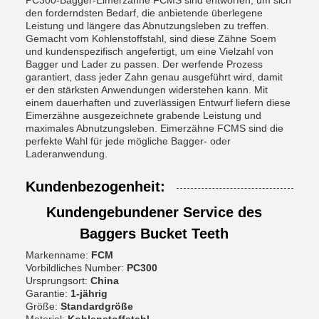
PC300-Bagger-Eimerzähne FCMS sind entworfen, um sich
den forderndsten Bedarf, die anbietende überlegene
Leistung und längere das Abnutzungsleben zu treffen.
Gemacht vom Kohlenstoffstahl, sind diese Zähne Soem
und kundenspezifisch angefertigt, um eine Vielzahl von
Bagger und Lader zu passen. Der werfende Prozess
garantiert, dass jeder Zahn genau ausgeführt wird, damit
er den stärksten Anwendungen widerstehen kann. Mit
einem dauerhaften und zuverlässigen Entwurf liefern diese
Eimerzähne ausgezeichnete grabende Leistung und
maximales Abnutzungsleben. Eimerzähne FCMS sind die
perfekte Wahl für jede mögliche Bagger- oder
Laderanwendung.
Kundenbezogenheit:
Kundengebundener Service des
Baggers Bucket Teeth
Markenname:
FCM
Vorbildliches Number:
PC300
Ursprungsort:
China
Garantie:
1-jährig
Größe:
Standardgröße