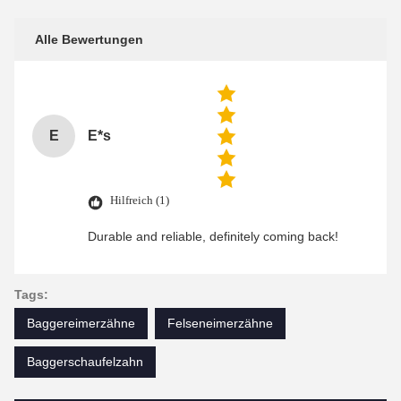
Alle Bewertungen
E
E*s
Hilfreich (1)
Durable and reliable, definitely coming back!
Tags:
Baggereimerzähne
Felseneimerzähne
Baggerschaufelzahn