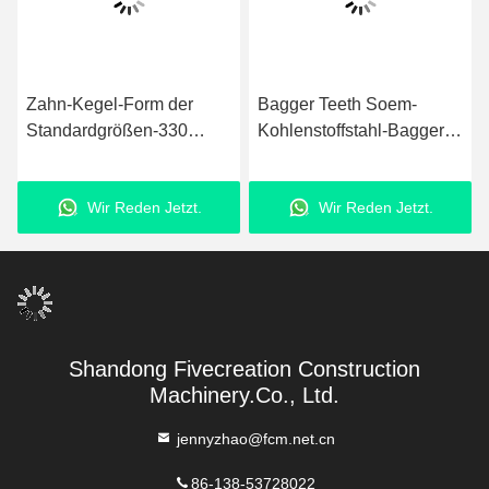
Zahn-Kegel-Form der
Bagger Teeth Soem-
Standardgrößen-330
Kohlenstoffstahl-Bagger-
Digger Bucket Teeth
Bucket Tooths 320
Construction Bucket
Wir Reden Jetzt.
Wir Reden Jetzt.
Shandong Fivecreation Construction
Machinery.Co., Ltd.
jennyzhao@fcm.net.cn
86-138-53728022